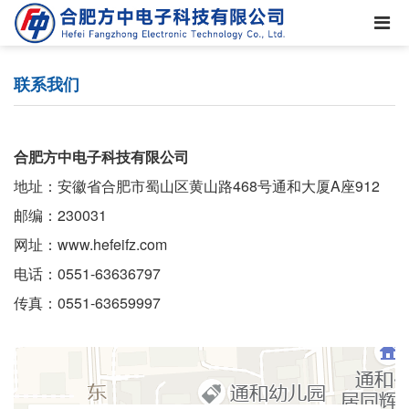
联系我们
合肥方中电子科技有限公司
地址：安徽省合肥市蜀山区黄山路468号通和大厦A座912
邮编：230031
网址：www.hefeifz.com
电话：0551-63636797
传真：0551-63659997