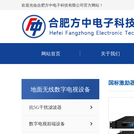
欢迎光临合肥方中电子科技有限公司官方网站！
网站首页
关于我们
国标激励
地面无线数字电视设备
抗5G干扰滤波器
数字电视前端设备