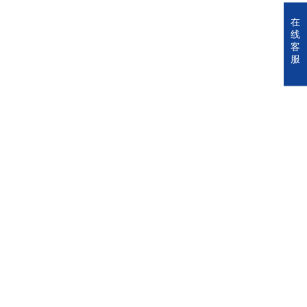
在
线
客
服