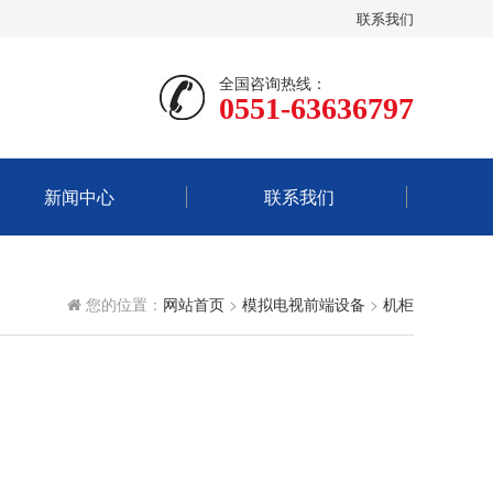
联系我们
全国咨询热线：
0551-63636797
新闻中心
联系我们
您的位置：
网站首页
>
模拟电视前端设备
>
机柜