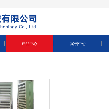
产品中心
案例中心