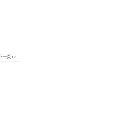
下一页>>